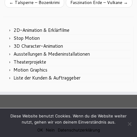
←
Talsperre – Bozenkrimi
Faszination Erde – Vulkane
→
2D-Animation & Erklärfilme
Stop Motion
3D Character-Animation
Ausstellungen & Medieninstallationen
Theaterprojekte
Motion Graphics
Liste der Kunden & Auftraggeber
Diese Website benutzt Cookies. Wenn du die Website weiter
nutzt, gehen wir von deinem Einverständnis aus.
·
© 2026
Andreas Dihm
·
Powered by
·
OK
Nein
Datenschutzerklärung
Entworfen mit dem
Customizr-Theme
·