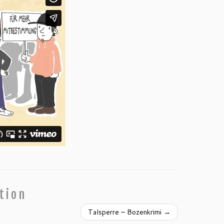
tion
Talsperre – Bozenkrimi
→