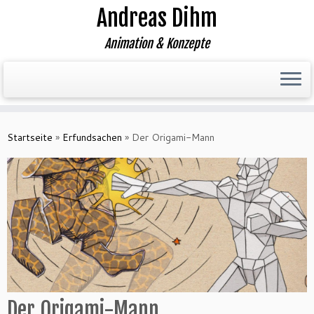
Andreas Dihm
Animation & Konzepte
Zum
Inhalt
Startseite
»
Erfundsachen
»
Der Origami-Mann
springen
Der Origami-Mann