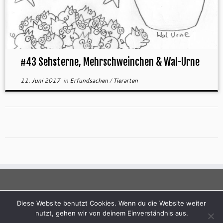
#43 Sehsterne, Mehrschweinchen & Wal-Urne
11. Juni 2017
in
Erfundsachen
/
Tierarten
Diese Website benutzt Cookies. Wenn du die Website weiter
nutzt, gehen wir von deinem Einverständnis aus.
·
© 2026
Andreas Dihm
·
Powered by
·