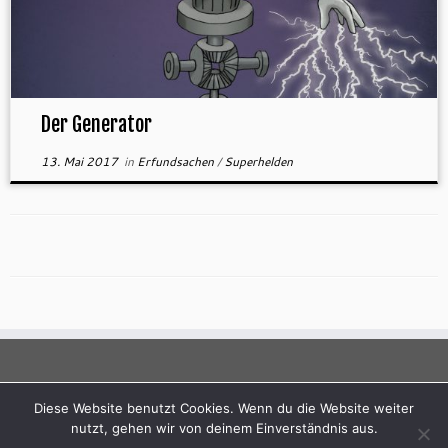
Der Generator
13. Mai 2017
in
Erfundsachen
/
Superhelden
Diese Website benutzt Cookies. Wenn du die Website weiter
nutzt, gehen wir von deinem Einverständnis aus.
·
© 2026
Andreas Dihm
·
Powered by
·